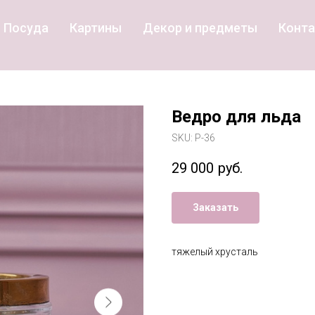
Посуда
Картины
Декор и предметы
Конт
Ведро для льда
SKU:
Р-36
29 000
руб.
Заказать
тяжелый хрусталь