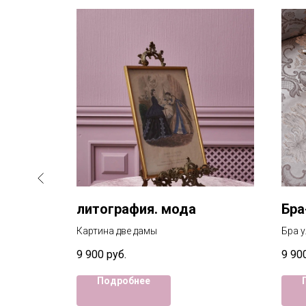
р
литография. мода
Бра
 случае
Картина две дамы
Бра у
рдину или
9 900
руб.
9 90
ольшие.
Подробнее