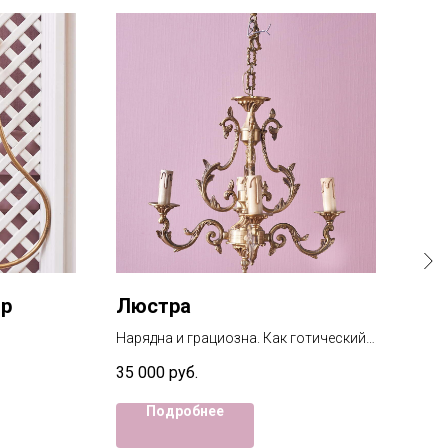
ор
Люстра
По
Нарядна и грациозна. Как готический
Подх
собор. Одна из. Двух ( есть еще и
здес
35 000
руб.
21 
большего размера). Размер: 64х42см
заце
Подробнее