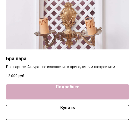
Бра пара
Ка
Бра парные. Аккуратное исполнение с приподнятым настроением .
35 
Франция.
12 000
руб.
Подробнее
Купить