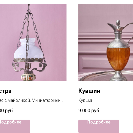
стра
Кувшин
ес с майоликой. Миниатюрный
Кувшин
ант. Размер: 67х25см
00
руб.
9 000
руб.
Подробнее
Подробнее