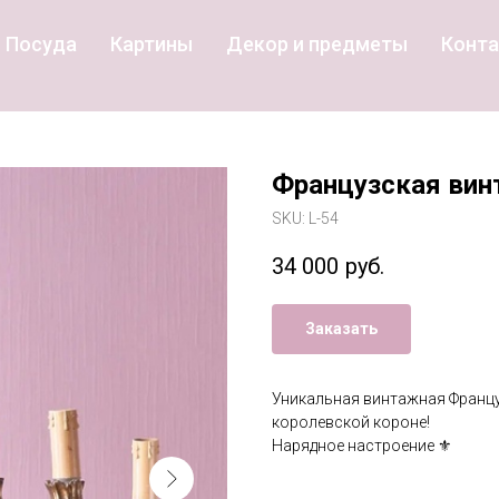
Посуда
Картины
Декор и предметы
Конт
Французская вин
SKU:
L-54
34 000
руб.
Заказать
Уникальная винтажная Францу
королевской короне!
Нарядное настроение ⚜️