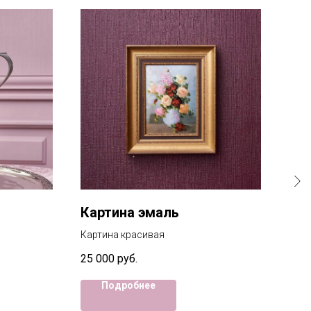
Картина эмаль
Та
Картина красивая
Набо
25 000
руб.
1 00
Подробнее