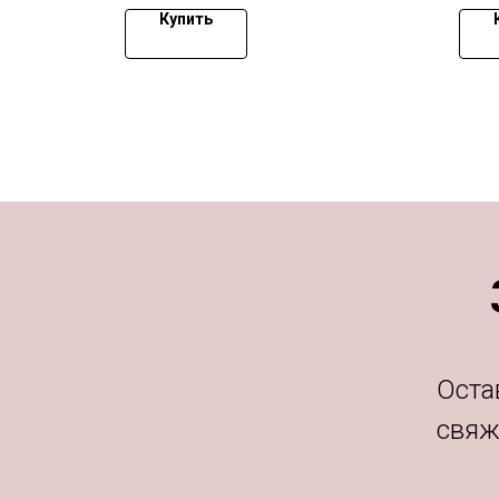
Купить
Оста
свяж