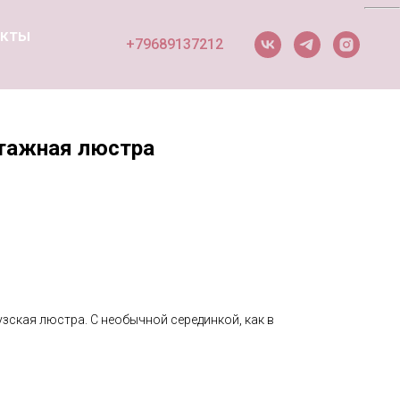
акты
+79689137212
тажная люстра
зская люстра. С необычной серединкой, как в