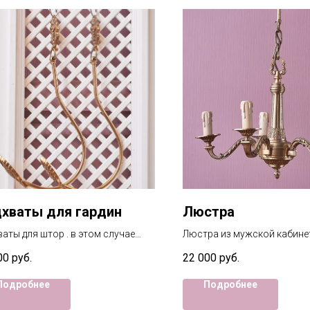
хваты для гардин
Люстра
аты для штор . в этом случае
Люстра из мужской кабине
ь можно перекинуть гардину или
коллекции. Бронза.
00
руб.
22 000
руб.
пить сбоку.довольно большие.
Подробнее
Подробнее