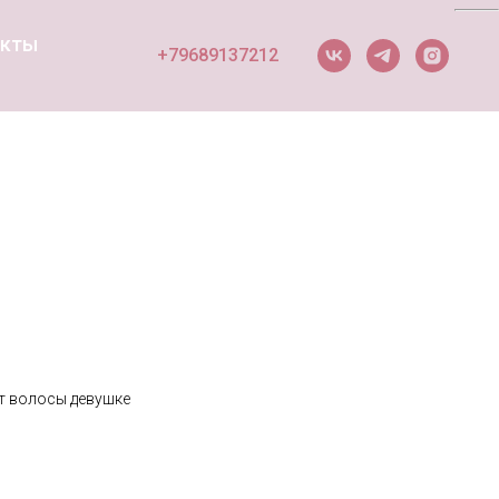
акты
+79689137212
т волосы девушке