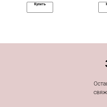
Купить
Оста
свяж