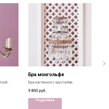
Бра монгольфе
Но
тной
Бра настенное с хрусталем.
Ножи
Идеальный аккомпонимент к люстрам
нали
9 800
руб.
6 80
монгольфе ( люстрам грушам).
Подробнее