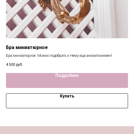
Бра миниатюрное
Л
Бра миниатюрное. Можно подобрать к Нему еще аккомпонимент.
Под
4 500
руб.
16 
Подробнее
Купить